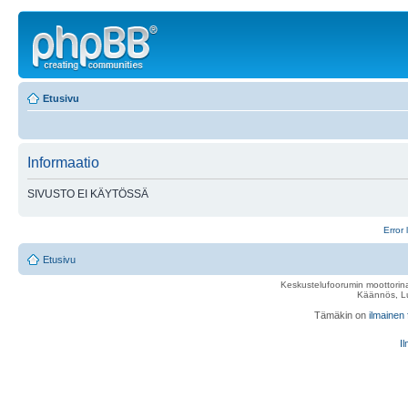
Etusivu
Informaatio
SIVUSTO EI KÄYTÖSSÄ
Error 
Etusivu
Keskustelufoorumin moottorina
Käännös, Lu
Tämäkin on
ilmainen
Il