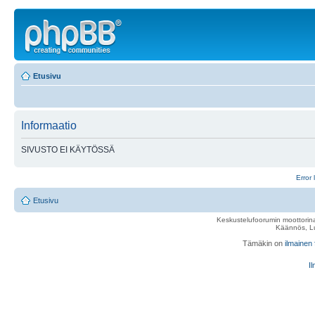
Etusivu
Informaatio
SIVUSTO EI KÄYTÖSSÄ
Error 
Etusivu
Keskustelufoorumin moottorina
Käännös, Lu
Tämäkin on
ilmainen
Il