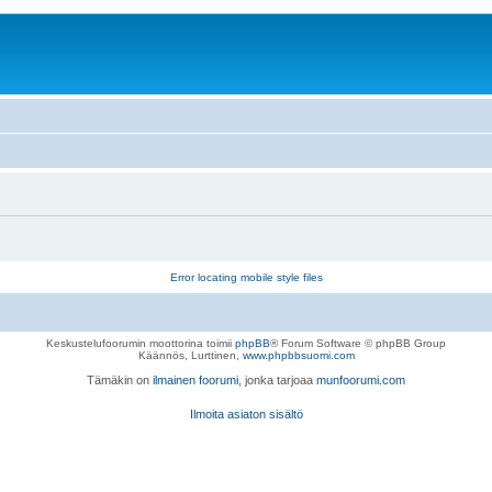
Error locating mobile style files
Keskustelufoorumin moottorina toimii
phpBB
® Forum Software © phpBB Group
Käännös, Lurttinen,
www.phpbbsuomi.com
Tämäkin on
ilmainen foorumi
, jonka tarjoaa
munfoorumi.com
Ilmoita asiaton sisältö