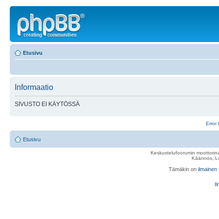
Etusivu
Informaatio
SIVUSTO EI KÄYTÖSSÄ
Error 
Etusivu
Keskustelufoorumin moottorina
Käännös, Lu
Tämäkin on
ilmainen
Il