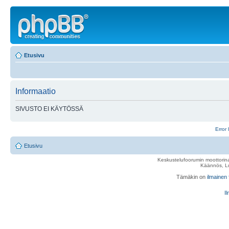
Etusivu
Informaatio
SIVUSTO EI KÄYTÖSSÄ
Error 
Etusivu
Keskustelufoorumin moottorina
Käännös, Lu
Tämäkin on
ilmainen
Il