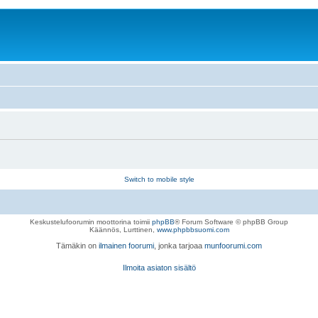
Switch to mobile style
Keskustelufoorumin moottorina toimii
phpBB
® Forum Software © phpBB Group
Käännös, Lurttinen,
www.phpbbsuomi.com
Tämäkin on
ilmainen foorumi
, jonka tarjoaa
munfoorumi.com
Ilmoita asiaton sisältö